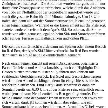
Znünipause auszulassen. Die Abfahrten wurden morgens darum nur
durch eine Zwangspause unterbrochen, welche durch das Anlehnen
von Tobi am Notfallknopf der Gondelbahn ausgelöst wurde und
somit die gesamte Bahn für fünf Minuten lahmlegte. Um 13 Uhr
trafen sich dann alle auf der Sonnenterrasse bei Jelena und genossen
einen feinen Zmittag. Während es die Einen erneut auf die Piste zog,
starteten andere bereits mit dem Aprés-Ski. So oder so, die Sonne
wurde von allen genossen, egal ob beim Ski- und Snowboardfahren
oder auf der Terrasse mit Kaltgetränken und kalten Plättli.
Die Zeit bis zum Znacht wurde dann mit Spielen oder einem Besuch
im Red Fox, der Aprés-Ski-Hütte verbracht. Im Red Fox wurden
dann auch so einige neue Bekanntschaften gemacht.
Nach einem feinen Znacht mit regen Diskussionen, organisierte
Pascal für Jelena und Andrea kurzfristig noch ein Highlight: Die
Beiden durften mit einem Pistenbully fahren und kehrten mit
strahlenden Gesichtern zurück. Bei Spiel und Gesprächen liessen
wir dann den Abend ausklingen, denn für einige hiess es bereits
wieder früh aufstehen. Fünf Early Birds schafften es dann am
Sonntag bereits um 6.30 Uhr auf der Piste zu sein, eigentlich sechs,
wobei jemand vom Nebel zurück ins Bett gedrängt wurde. Der
blaue Himmel und der Sonnenschein liessen leider noch etwas auf
sich warten, dank KI konnten wir dann aber sehen, wie ein
Sonnenaufgang hätte aussehen können. Aufgrund des Nebels waren