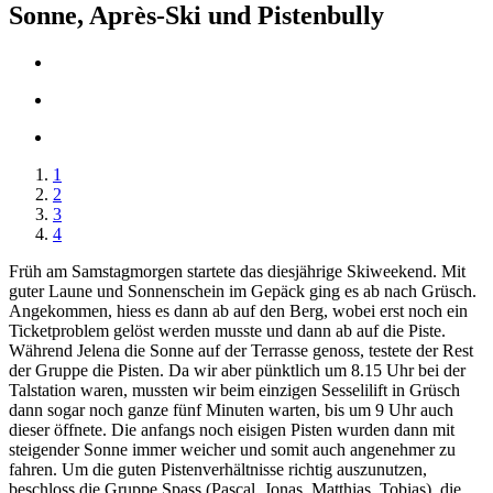
Sonne, Après-Ski und Pistenbully
1
2
3
4
Früh am Samstagmorgen startete das diesjährige Skiweekend. Mit
guter Laune und Sonnenschein im Gepäck ging es ab nach Grüsch.
Angekommen, hiess es dann ab auf den Berg, wobei erst noch ein
Ticketproblem gelöst werden musste und dann ab auf die Piste.
Während Jelena die Sonne auf der Terrasse genoss, testete der Rest
der Gruppe die Pisten. Da wir aber pünktlich um 8.15 Uhr bei der
Talstation waren, mussten wir beim einzigen Sesselilift in Grüsch
dann sogar noch ganze fünf Minuten warten, bis um 9 Uhr auch
dieser öffnete. Die anfangs noch eisigen Pisten wurden dann mit
steigender Sonne immer weicher und somit auch angenehmer zu
fahren. Um die guten Pistenverhältnisse richtig auszunutzen,
beschloss die Gruppe Spass (Pascal, Jonas, Matthias, Tobias), die